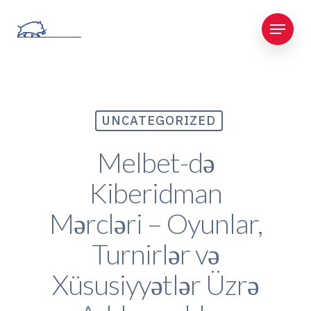
Skip
Menu
to
main
content
UNCATEGORIZED
Melbet-də
Kiberidman
Mərcləri – Oyunlar,
Turnirlər və
Xüsusiyyətlər Üzrə