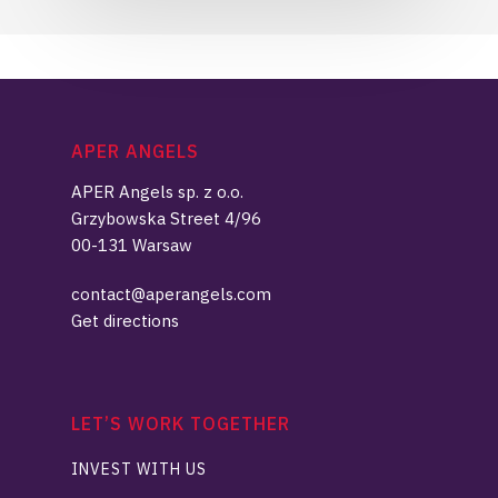
APER ANGELS
APER Angels sp. z o.o.
Grzybowska Street 4/96
00-131 Warsaw
contact@aperangels.com
Get directions
LET’S WORK TOGETHER
INVEST WITH US