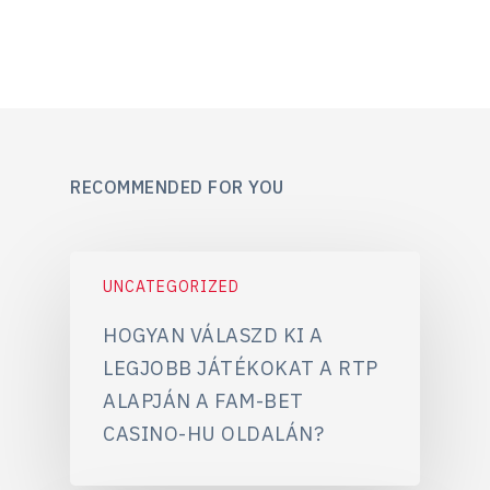
RECOMMENDED FOR YOU
UNCATEGORIZED
HOGYAN VÁLASZD KI A
LEGJOBB JÁTÉKOKAT A RTP
ALAPJÁN A FAM-BET
CASINO-HU OLDALÁN?